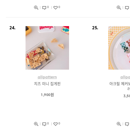
0
0
24.
25.
allpattern
allpa
치즈 미니 집게핀
아크릴 체커보
러
1,900원
3,5
0
0