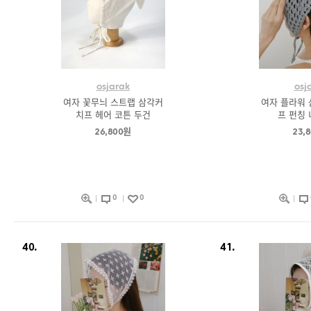
osjarak
osj
여자 꽃무늬 스트랩 삼각커
여자 플라워 
치프 헤어 코튼 두건
프 펀칭 
26,800원
23,
0
0
40.
41.