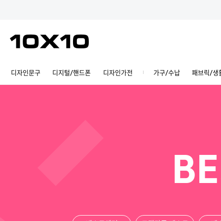
디자인문구
디지털/핸드폰
디자인가전
가구/수납
패브릭/생
BE