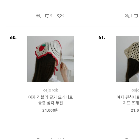
0
0
60.
61.
osjarak
osj
여자 러블리 딸기 뜨개니트
여자 펀칭니트
물결 삼각 두건
치프 뜨개
21,800원
21,