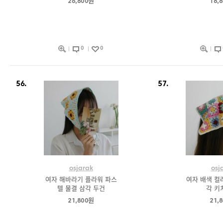
26,800원
18,
0
0
56.
57.
osjarak
osj
여자 해바라기 플라워 파스
여자 배색 컬
텔 물결 삼각 두건
각 키
21,800원
21,