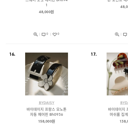
스퀘어 도넛 헤어핀 Bh094
본 포인트 헤어
1
48,
48,000원
0
0
16.
17.
BYDAISY
BYD
바이데이지 프랑스 모노톤
바이데이지 
자동 헤어핀 Bh0936
머쉬룸 집게핀
158,000원
138,