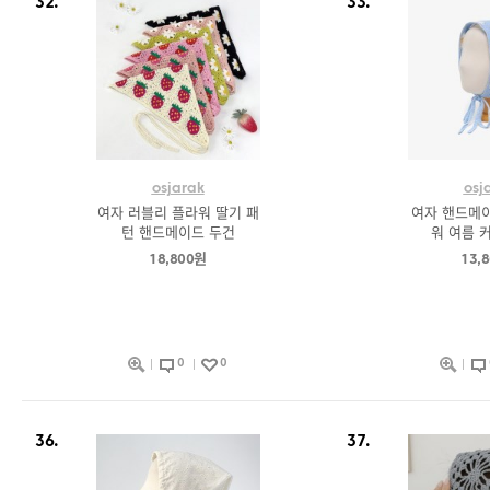
32.
33.
osjarak
osj
여자 러블리 플라워 딸기 패
여자 핸드메이
턴 핸드메이드 두건
워 여름 
18,800원
13,
0
0
36.
37.