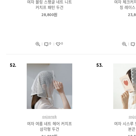
여자 블링 스팽글 네트 니트
여자 체크커치
커치프 패턴 두건
칭 레이스
28,800원
23,
0
0
52.
53.
osjarak
osj
여자 여름 네트 헤어 커치프
여자 시스루 
삼각형 두건
본끈