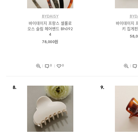
BYDAISY
BYD
바이데이지 프랑스 셀룰로
바이데이지 프
오스 슬림 헤어밴드 Bh092
키 집게핀 
4
58,
78,000원
0
0
8.
9.