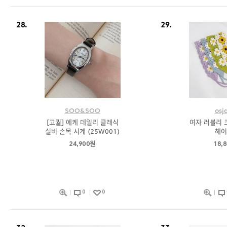
28.
29.
SOO&SOO
osj
[고퀄] 에케 데일리 클래식
여자 러블리 
실버 손목 시계 (25W001)
헤어
24,900원
18,
0
0