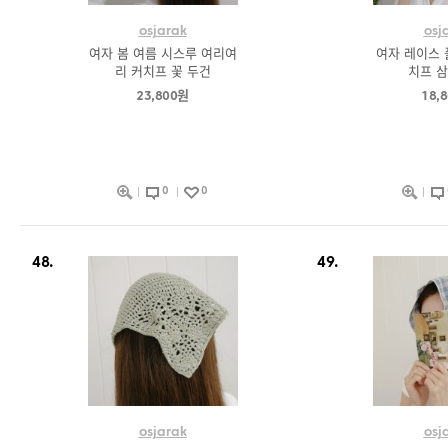
osjarak
osj
여자 봄 여름 시스루 여리여
여자 레이스 
리 커치프 꽃 두건
치프 삼
23,800원
18,
0
0
48.
49.
osjarak
osj