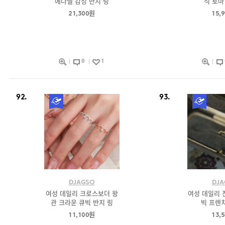
에나멜 감성 반지 링
석 로마
21,300원
15,
0
1
92.
93.
DJAGSO
DJA
여성 데일리 크로스보더 왕
여성 데일리 
관 크라운 큐빅 반지 링
빅 프렌치
11,100원
13,