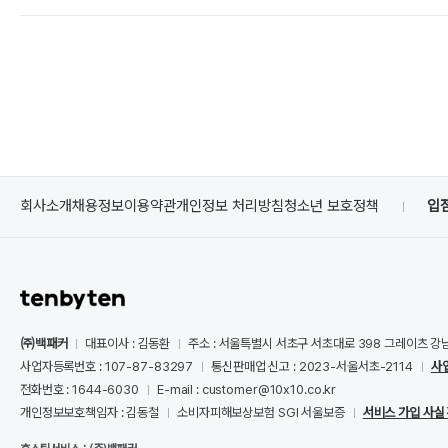
회사소개
채용정보
이용약관
개인정보 처리방침
청소년 보호정책
입
㈜백패커
대표이사 : 김동환
주소 : 서울특별시 서초구 서초대로 398 그레이츠 강
사업자등록번호 : 107-87-83297
통신판매업 신고 : 2023-서울서초-2114
사
전화번호 : 1644-6030
E-mail : customer@10x10.co.kr
개인정보보호책임자 : 김동철
소비자피해보상보험 SGI 서울보증
서비스 가입 사실