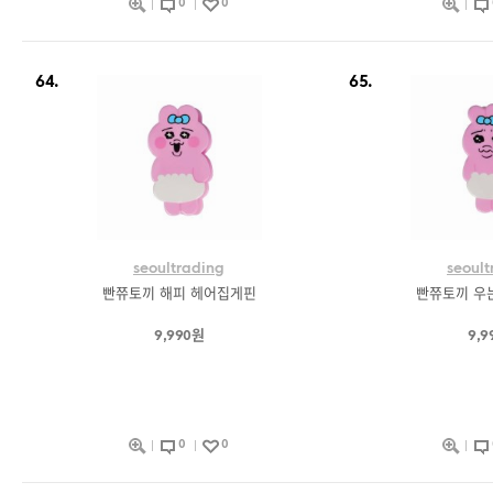
0
0
64.
65.
seoultrading
seoult
빤쮸토끼 해피 헤어집게핀
빤쮸토끼 우
9,990원
9,9
0
0